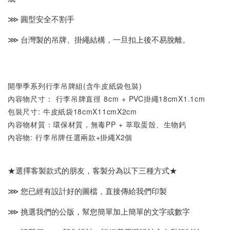
⋙ 圓型安全不割手
⋙ 台灣製的吊牌、掛繩結構，一旦扣上後不易脫離。
開學季系列行李吊牌組(含牛皮紙袋包裝)
內容物尺寸： 行李吊牌直徑 8cm + PVC掛繩18cmX1.1cm
包裝尺寸: 牛皮紙袋18cmX11cmX2cm
內容物材質：環保材質，無毒PP + 萃取蛋殼、生物鈣
內容物: 行李吊牌任選兩款+掛繩X2個
★選擇客製款式的朋友，客製分為以下三種方式★
⋙ 您已經有設計好的圖檔，直接傳給我們印製
⋙ 挑選我們的公版，幫您簡單加上簡單的文字或數字