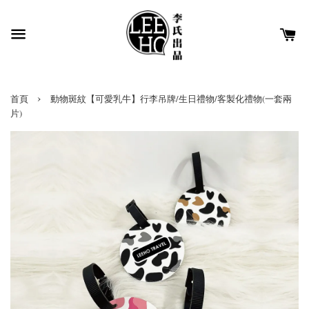
›
首頁
動物斑紋【可愛乳牛】行李吊牌/生日禮物/客製化禮物(一套兩
片)