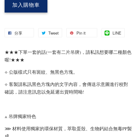
加入購物車
分享
Tweet
Pin it
LINE
★★★下單一套的話(一套有二片吊牌)，請私訊想要哪二種顏色
喔!★★★
⟡ 公版樣式只有斑紋、無黑色方塊。
⟡ 客製請私訊黑色方塊內的文字內容，會傳送示意圖進行校對
確認，請注意訊息以免延遲出貨時間呦!
⟁ 吊牌獨家特色
⋙ 材料使用獨家的環保材質，萃取蛋殼、生物鈣結合無毒PP製
成