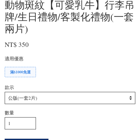
動物斑紋【可愛乳牛】行李吊
牌/生日禮物/客製化禮物(一套
兩片)
NT$ 350
適用優惠
滿$1000免運
款示
數量