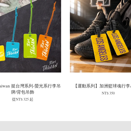
mTaiwan 挺台灣系列-螢光系行李吊
【運動系列】加洲籃球魂行李
牌/背包吊飾
NT$ 350
從
NT$ 325
起