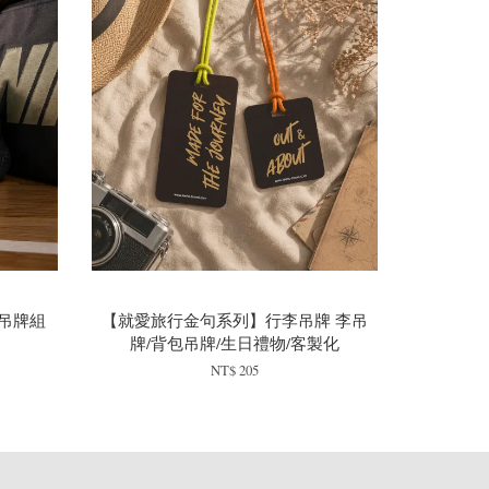
吊牌組
【就愛旅行金句系列】行李吊牌 李吊
牌/背包吊牌/生日禮物/客製化
NT$ 205