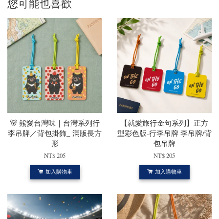
您可能也喜歡
🐻 熊愛台灣味｜台灣系列行
【就愛旅行金句系列】正方
李吊牌／背包掛飾_ 滿版長方
型彩色版-行李吊牌 李吊牌/背
形
包吊牌
NT$ 205
NT$ 205
加入購物車
加入購物車