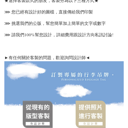
★選擇客製款式的朋友，客製分為以下三種方式★
⋙ 您已經有設計好的圖檔，直接傳給我們印製
⋙ 挑選我們的公版，幫您簡單加上簡單的文字或數字
⋙ 請我們100%幫您設計，詳細費用跟設計方向私訊討論!
►有任何關於客製的問題，歡迎詢問設計師◄