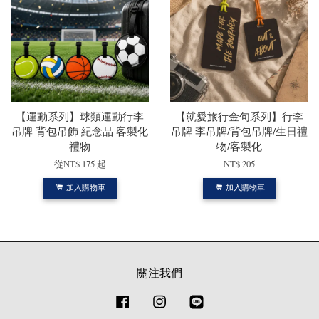
【運動系列】球類運動行李
【就愛旅行金句系列】行李
吊牌 背包吊飾 紀念品 客製化
吊牌 李吊牌/背包吊牌/生日禮
禮物
物/客製化
從
NT$ 175
起
NT$ 205
加入購物車
加入購物車
關注我們
Facebook
Instagram
Line