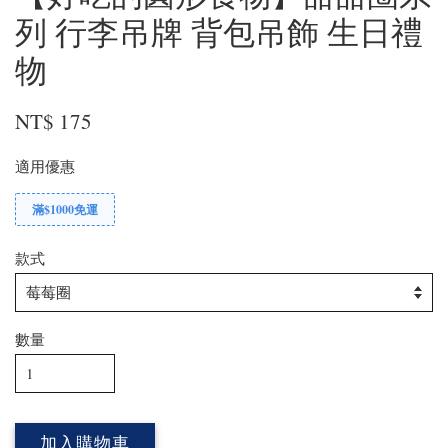
列 行李吊牌 背包吊飾 生日禮
物
NT$ 175
適用優惠
滿$1000免運
款式
數量
加入購物車