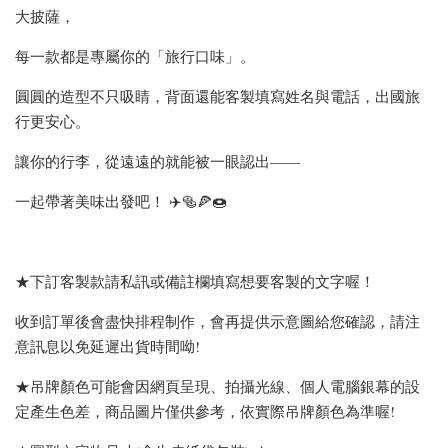
大披薩，
每一款都是專屬你的「旅行口味」。
圓圓的造型不只吸睛，背面還能客製填寫姓名與電話，出國旅
行更安心。
讓你的行李，從遠遠的就能被一眼認出——
一起帶著美味出發吧！ ✈️🥯🍕🍩
★下訂客製款請私訊或備註欄填寫想要客製的文字喔！
收到訂單後會盡快排程制作，會再提供示意圖給您確認，請注
意訊息以免延遲出貨時間呦!
★吊牌顏色可能會因網頁呈現、拍攝光線、個人電腦銀幕的設
定產生色差，商品圖片僅供參考，依實際吊牌顏色為準喔!