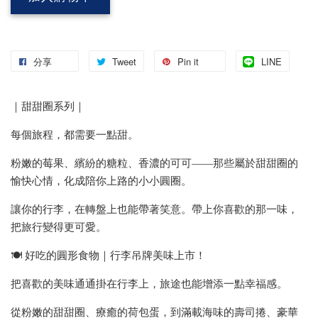
分享
Tweet
Pin it
LINE
｜甜甜圈系列｜
每個旅程，都需要一點甜。
粉嫩的莓果、繽紛的糖粒、香濃的可可——那些屬於甜甜圈的
愉快心情，化成陪你上路的小小圓圈。
讓你的行李，在轉盤上也能帶著笑意。帶上你喜歡的那一味，
把旅行變得更可愛。
🍽 好吃的圓形食物｜行李吊牌美味上市！
把喜歡的美味通通掛在行李上，旅途也能增添一點幸福感。
從粉嫩的甜甜圈、療癒的荷包蛋，到滿載海味的壽司捲、豪華