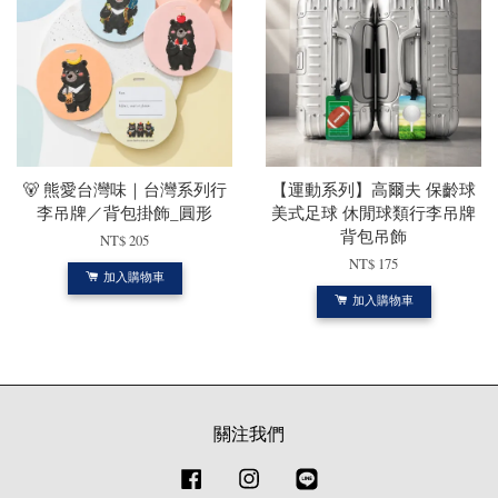
🐻 熊愛台灣味｜台灣系列行
【運動系列】高爾夫 保齡球
李吊牌／背包掛飾_圓形
美式足球 休閒球類行李吊牌
背包吊飾
NT$ 205
NT$ 175
加入購物車
加入購物車
關注我們
Facebook
Instagram
Line