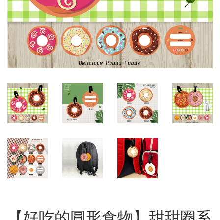
【好吃的圓形食物】甜甜圈系