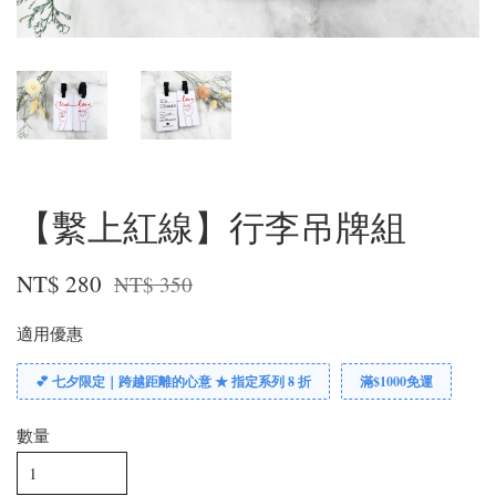
【繫上紅線】行李吊牌組
NT$ 280
NT$ 350
適用優惠
💕 七夕限定｜跨越距離的心意 ★ 指定系列 8 折
滿$1000免運
數量