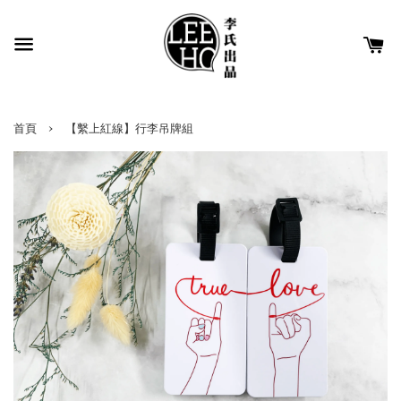
›
首頁
【繫上紅線】行李吊牌組