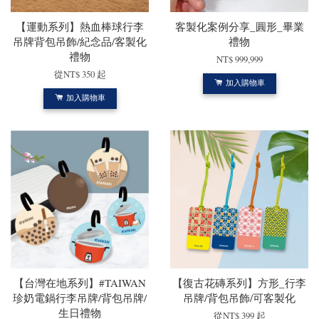
【運動系列】熱血棒球行李
客製化案例分享_圓形_畢業
吊牌背包吊飾/紀念品/客製化
禮物
禮物
NT$ 999,999
從
NT$ 350
起
加入購物車
加入購物車
【台灣在地系列】#TAIWAN
【復古花磚系列】方形_行李
珍奶電鍋行李吊牌/背包吊牌/
吊牌/背包吊飾/可客製化
生日禮物
從
NT$ 399
起