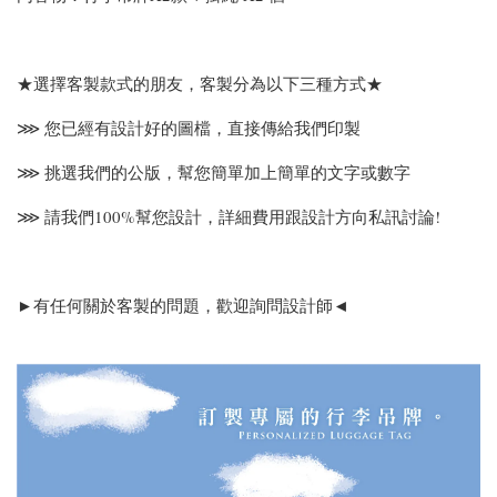
★選擇客製款式的朋友，客製分為以下三種方式★
⋙ 您已經有設計好的圖檔，直接傳給我們印製
⋙ 挑選我們的公版，幫您簡單加上簡單的文字或數字
⋙ 請我們100%幫您設計，詳細費用跟設計方向私訊討論!
►有任何關於客製的問題，歡迎詢問設計師◄